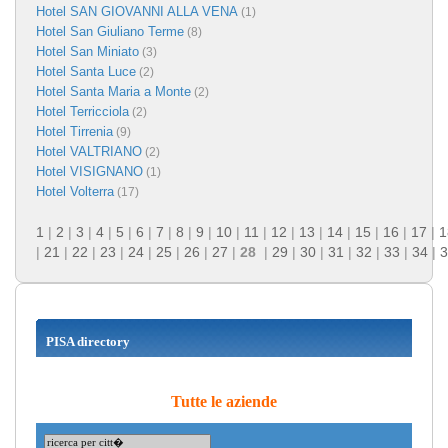
Hotel SAN GIOVANNI ALLA VENA
(1)
Hotel San Giuliano Terme
(8)
Hotel San Miniato
(3)
Hotel Santa Luce
(2)
Hotel Santa Maria a Monte
(2)
Hotel Terricciola
(2)
Hotel Tirrenia
(9)
Hotel VALTRIANO
(2)
Hotel VISIGNANO
(1)
Hotel Volterra
(17)
1
|
2
|
3
|
4
|
5
|
6
|
7
|
8
|
9
|
10
|
11
|
12
|
13
|
14
|
15
|
16
|
17
|
1
|
21
|
22
|
23
|
24
|
25
|
26
|
27
|
28
|
29
|
30
|
31
|
32
|
33
|
34
|
3
PISA directory
Tutte le aziende