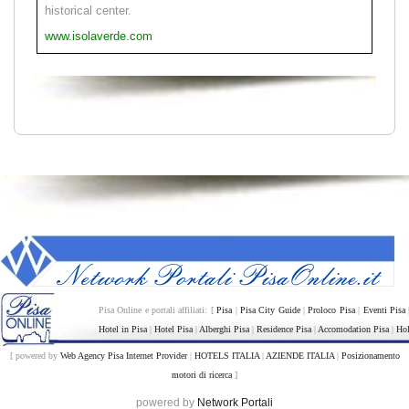
historical center.
www.isolaverde.com
Pisa Online e portali affiliati: [
Pisa
|
Pisa City Guide
|
Proloco Pisa
|
Eventi Pisa
Hotel in Pisa
|
Hotel Pisa
|
Alberghi Pisa
|
Residence Pisa
|
Accomodation Pisa
|
Hol
[ powered by
Web Agency Pisa Internet Provider
|
HOTELS ITALIA
|
AZIENDE ITALIA
|
Posizionamento
motori di ricerca
]
powered by
Network Portali