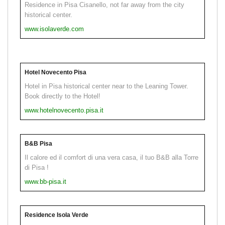
Residence in Pisa Cisanello, not far away from the city
historical center.
www.isolaverde.com
Hotel Novecento Pisa
Hotel in Pisa historical center near to the Leaning Tower.
Book directly to the Hotel!
www.hotelnovecento.pisa.it
B&B Pisa
Il calore ed il comfort di una vera casa, il tuo B&B alla Torre
di Pisa !
www.bb-pisa.it
Residence Isola Verde