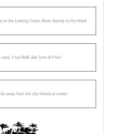
ear to the Leaning Tower. Book directly to the Hotel!
a casa, il tuo B&B alla Torre di Pisa !
far away from the city historical center.