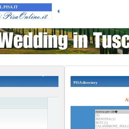
.PISA.IT
PISA directory
Al