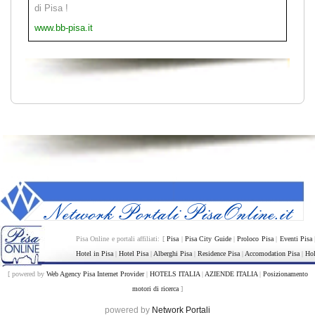
di Pisa !
www.bb-pisa.it
Pisa Online e portali affiliati: [
Pisa
|
Pisa City Guide
|
Proloco Pisa
|
Eventi Pisa
Hotel in Pisa
|
Hotel Pisa
|
Alberghi Pisa
|
Residence Pisa
|
Accomodation Pisa
|
Hol
[ powered by
Web Agency Pisa Internet Provider
|
HOTELS ITALIA
|
AZIENDE ITALIA
|
Posizionamento
motori di ricerca
]
powered by
Network Portali