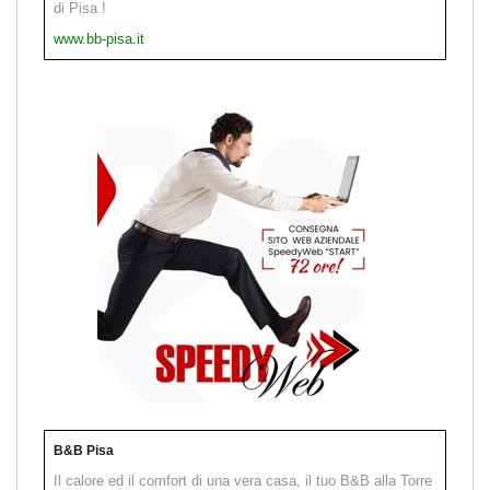
di Pisa !
www.bb-pisa.it
B&B Pisa
Il calore ed il comfort di una vera casa, il tuo B&B alla Torre